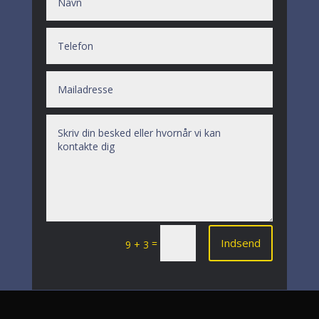
Indsend
=
9 + 3