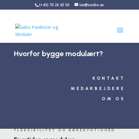
(+45) 70 26 45 50
sw@soebo.as
Hvorfor bygge modulært?
KONTAKT
MEDARBEJDERE
OM OS
FLEKSIBILITET OG BÆREDYGTIGHED